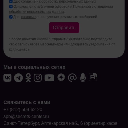
Даю
согласие
на обработку персональных данных
Ознакомлен с
публичной офертой
и
Политикой в отношении
обработки персональных данных
.
Даю
согласие
на получение рекламных сообщений
Отправить
* после нажатия кнопки "Отправить" обязательно подтвердите
свою запись через мессенджеры или дождитесь уведомления от
колл-центра
Мы в социальных сетях
Свяжитесь с нами
+7 (812) 509-62-20
spb@secrets-center.ru
Санкт-Петербург, Аптекарская наб., 6 (ориентир кафе