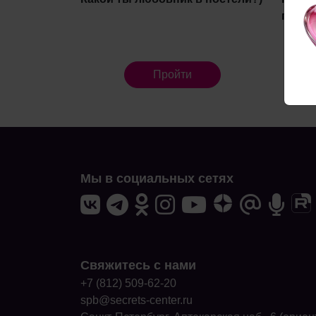
похо
Пройти
Мы в социальных сетях
Свяжитесь с нами
+7 (812) 509-62-20
spb@secrets-center.ru