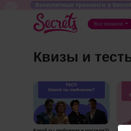
Все тренинги
Квизы и тест
Какой ты любовник в постели?)
На ка