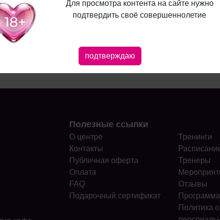
Для просмотра контента на сайте нужно
жи?
подтвердить своё совершеннолетие
Пройти
Пройти
подтверждаю
Полезные ссылки
О центре
Тренинги
Контакты
Расписани
Публичная оферта
Тренеры
Оплата
Мероприят
FAQ
Отзывы
Подарочный сертификат
Программа
Политика о
персональ