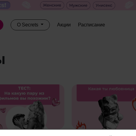
О Secrets
Акции
Расписание
ы
кую пару из фильмов вы
Какая ты любовница?