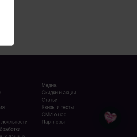
Медиа
е
Скидки и акции
Статьи
ия
Квизы и тесты
СМИ о нас
 лояльности
Партнеры
бработки
ных данных