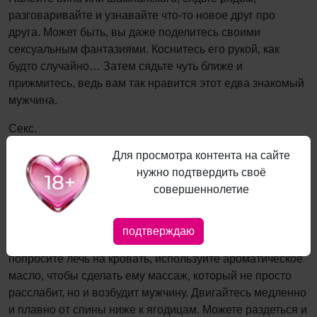
разговаривайте и узнавайте что-то новое друг про
друга. Может быть, вы даже поделитесь своими
сексуальным фантазиями. Коснитесь его рукой, как
будто случайно… Затем сядьте чуть ближе и
прижмитесь, ведь вам так нравится этот едва знакомый
мужчина.
Секс.
Для просмотра контента на сайте
Вспомните свой первый поцелуй и попробуйте снова
нужно подтвердить своё
прочувствовать этот момент. Аккуратно коснитесь его
совершеннолетие
губ, а затем начните чуть активнее целовать. Обнимайте
его так нежно, как только возможно, гладьте его лицо,
волосы, целуйте осторожно-осторожно - будто
подтверждаю
предстоящая ночь у вас самая первая. Разденьте его,
попросите лечь на кровать, используйте ароматическое
масло, чтобы сделать ему массаж, который не просто
расслабит, но и возбудит мужчину. Двигайтесь медленно
и плавно от спины ниже к ягодицам. Можете раздеться и