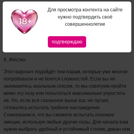
молодому человеку. Безусловно, она очень проста, и
Для просмотра контента на сайте
даст фору многим другим позам в плане приятности.
нужно подтвердить своё
Парню тоже будет чему порадоваться, так как он сможет
совершеннолетие
проникать в вас максимально глубоко. Если вы с вашим
парнем всё ещё не пробовали это, то скорее к
действию! При лучшего скольжения лучше использовать
подтверждаю
лубриканты.
8. Жёстко.
Этот вариант подойдёт тем парам, которые уже многое
попробовали и не боятся сложностей. Если вы не
занимаетесь анальным сексом, то мы советуем пройти
мимо эту позу или попытаться максимально упростить
её. Но, если всё сказанное выше вас не пугает,
готовьтесь испытать тройное наслаждение.
Сомневаемся, что вы сможете испытать похожие
эмоции, используя любые другие позы. Для начала вам
нужно выбрать удобный и устойчивый столик, диван или