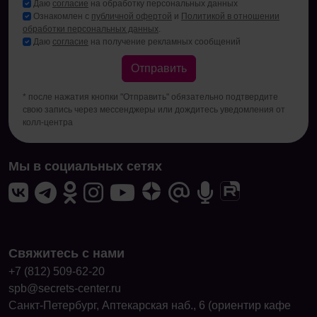
Даю
согласие
на обработку персональных данных
Ознакомлен с
публичной офертой
и
Политикой в отношении
обработки персональных данных
.
Даю
согласие
на получение рекламных сообщений
Отправить
* после нажатия кнопки "Отправить" обязательно подтвердите
свою запись через мессенджеры или дождитесь уведомления от
колл-центра
Мы в социальных сетях
Свяжитесь с нами
+7 (812) 509-62-20
spb@secrets-center.ru
Санкт-Петербург, Аптекарская наб., 6 (ориентир кафе