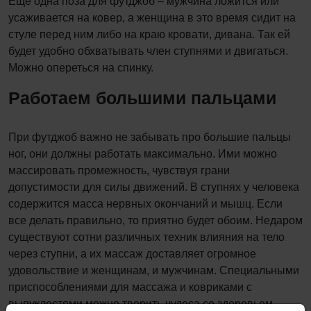
Еще одна поза для футджоб – мужчина ложится или
усаживается на ковер, а женщина в это время сидит на
стуле перед ним либо на краю кровати, дивана. Так ей
будет удобно обхватывать член ступнями и двигаться.
Можно опереться на спинку.
Работаем большими пальцами
При футджоб важно не забывать про большие пальцы
ног, они должны работать максимально. Ими можно
массировать промежность, чувствуя грани
допустимости для силы движений. В ступнях у человека
содержится масса нервных окончаний и мышц. Если
все делать правильно, то приятно будет обоим. Недаром
существуют сотни различных техник влияния на тело
через ступни, а их массаж доставляет огромное
удовольствие и женщинам, и мужчинам. Специальными
приспособлениями для массажа и ковриками с
выпуклостями можно творить чудеса со здоровьем.