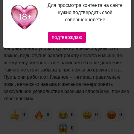
Для просмотра контента на сайте
Заключение
нужно подтвердить своё
совершеннолетие
Сам по себе футджоб поможет развить ступни, придать
мышцам силу и нужный тонус, включить в работу те
подтверждаю
мышцы, которые ослаблены из-за ношения каблуков,
неправильного упора ступни во время ходьбы. Это
важно, ведь ступня задает работу скелета и мышц по
всему телу, именно с нее начинается наше движение.
Так что не стоит забывать про ножки во время секса.
Пусть они работают. Главное – гигиена, правильные
позы, немножко навыка и желание генерировать
сексуальное удовольствие разными способами, помимо
классических.
0
0
0
0
0
0