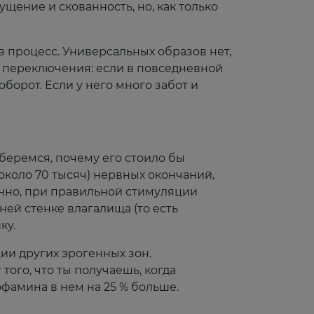
щение и скованность, но, как только
в процесс. Универсальных образов нет,
п переключения: если в повседневной
борот. Если у него много забот и
зберемся, почему его стоило бы
(около 70 тысяч) нервных окончаний,
енно, при правильной стимуляции
ней стенке влагалища (то есть
ку.
ии других эрогенных зон.
того, что ты получаешь, когда
офамина в нем на 25 % больше.