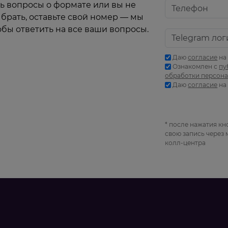
ть вопросы о формате или вы не
ыбрать, оставьте свой номер — мы
обы ответить на все ваши вопросы.
Даю
согласие
на
Ознакомлен с
пу
обработки персон
Даю
согласие
на
* после нажатия кн
свою запись через
колл-центра