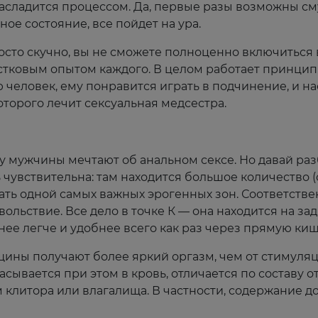
насладится процессом. Да, первые разы возможны сму
ое состояние, все пойдет на ура.
росто скучно, вы не сможете полноценно включиться 
остковым опытом каждого. В целом работает принци
еловек, ему понравится играть в подчинение, и нао
которого лечит сексуальная медсестра.
му мужчины мечтают об анальном сексе. Но давай ра
 чувствительна: там находится большое количество 
ать одной самых важных эрогенных зон. Соответств
льствие. Все дело в точке К — она находится на зад
 нее легче и удобнее всего как раз через прямую киш
ины получают более яркий оргазм, чем от стимуляц
ывается при этом в кровь, отличается по составу от 
 клитора или влагалища. В частности, содержание д