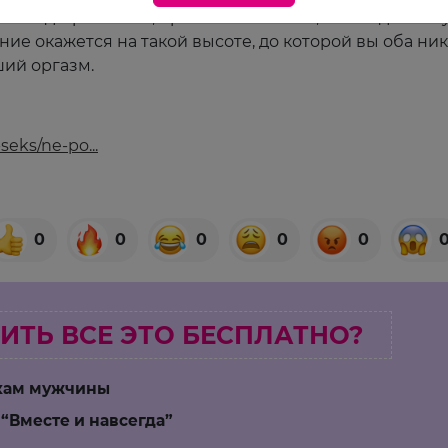
е подстраивайся, просто сбавь темп, это не даст 
ние окажется на такой высоте, до которой вы оба ник
ий оргазм.
seks/ne-po...
0
0
0
0
0
ИТЬ ВСЕ ЭТО БЕСПЛАТНО?
скам мужчины
 “Вместе и навсегда”