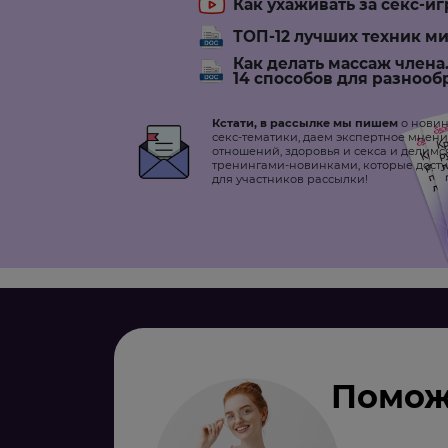
Как ухаживать за секс-и
ТОП-12 лучших техник м
Как делать массаж члена
14 способов для разнооб
Кстати, в рассылке мы пишем
о новин
секс-тематики, даем экспертное мнени
отношений, здоровья и секса и делимс
тренингами-новинками, которые досту
для участников рассылки!
Помож