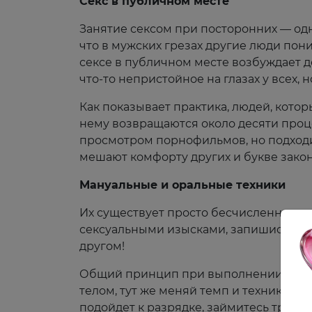
Секс в публичном месте
Занятие сексом при посторонних — одн
что в мужских грезах другие люди пони
сексе в публичном месте возбуждает 
что-то непристойное на глазах у всех, 
Как показывает практика, людей, котор
нему возвращаются около десяти проце
просмотром порнофильмов, но подходит
мешают комфорту других и букве закона
Мануальные и оральные техники
Их существует просто бесчисленное кол
сексуальными изысками, запишись на се
другом!
Общий принцип при выполнении такой:
телом, тут же меняй темп и технику, э
подойдет к разрядке, займитесь тради