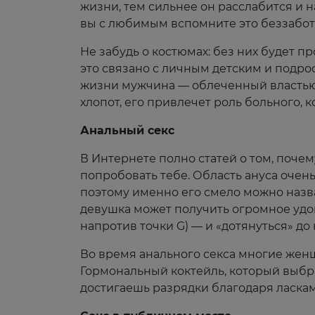
жизни, тем сильнее он расслабится и 
вы с любимым вспомните это беззаботн
Не забудь о костюмах: без них будет п
это связано с личным детским и подр
жизни мужчина — облеченный властью ч
хлопот, его привлечет роль больного, 
Анальный секс
В Интернете полно статей о том, поче
попробовать тебе. Область ануса очень
поэтому именно его смело можно назв
девушка может получить огромное удово
напротив точки G) — и «дотянуться» до
Во время анального секса многие женщ
Гормональный коктейль, который выбрас
достигаешь разрядки благодаря ласкам