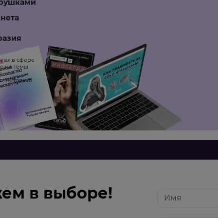
грушками
инета
.
разия
ках в сфере
е на темы
я
пны только
ем в выборе!