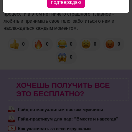
подтверждаю
Помни, что сексуальное старение - это естественный
процесс, и в этом нет ничего страшного. Главное -
любить и принимать свое тело, заботиться о нем и
наслаждаться каждым моментом.
0
0
0
0
0
0
ХОЧЕШЬ ПОЛУЧИТЬ ВСЕ
ЭТО БЕСПЛАТНО?
Гайд по мануальным ласкам мужчины
Гайд-практикум для пар: “Вместе и навсегда”
Как ухаживать за секс-игрушками